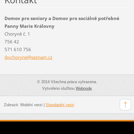
Domov pro seniory a Domov pro sociálně potřebné
Panny Marie Královny
Choryně č. 1
756 42
571 610 756
ikvchory
ne@sezna
m.cz
© 2014 Všechna práva vyhrazena.
Vytvořeno službou
Webnode
Zobrazit:
Mobilní verzi
|
Standardní verzi