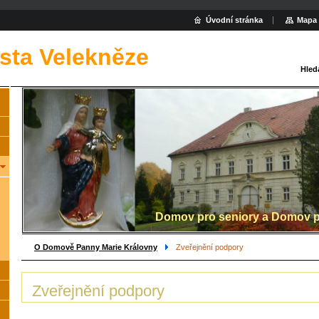
Úvodní stránka
Mapa 
rista Velekněze
Hled
Domov pro seniory a Domov p
O Domově Panny Marie Královny
Zveřejnění podpory
Zveřejnění podpory