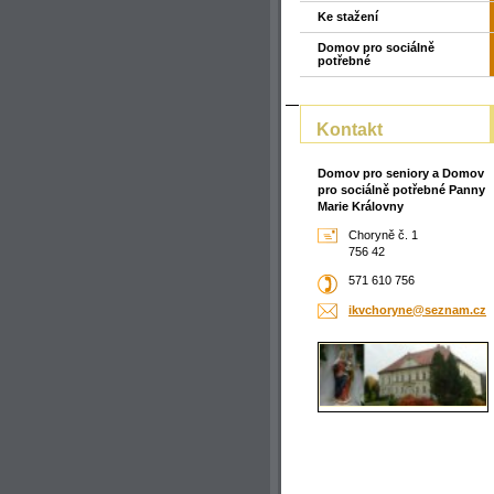
Ke stažení
Domov pro sociálně
potřebné
Kontakt
Domov pro seniory a Domov
pro sociálně potřebné Panny
Marie Královny
Choryně č. 1
756 42
571 610 756
ikvchory
ne@sezna
m.cz